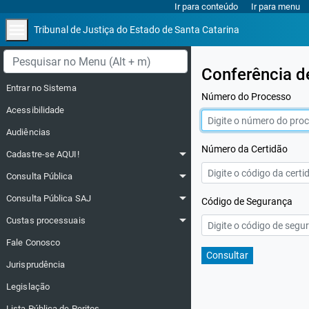
Ir para conteúdo
Ir para menu
menu
Tribunal de Justiça do Estado de Santa Catarina
Menu lateral
Conferência de
Entrar no Sistema
Número do Processo
Acessibilidade
Audiências
Número da Certidão
arrow_drop_down
Cadastre-se AQUI!
arrow_drop_down
Consulta Pública
arrow_drop_down
Consulta Pública SAJ
Código de Segurança
arrow_drop_down
Custas processuais
Fale Conosco
Consultar
Jurisprudência
Legislação
Lista Pública de Peritos